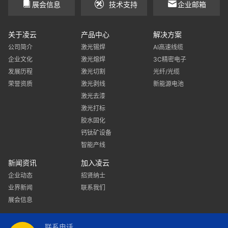
展会信息
技术支持
企业邮箱
关于凌云
产品中心
解决方案
公司简介
激光锡焊
AI高速线缆
企业文化
激光熔焊
3C精密电子
发展历程
激光切割
光纤/光缆
荣誉资质
激光剥线
新能源电池
激光去漆
激光打标
胶水固化
钙钛矿设备
智能产线
新闻资讯
加入凌云
企业动态
招贤纳士
业界新闻
联系我们
展会信息
联系电话