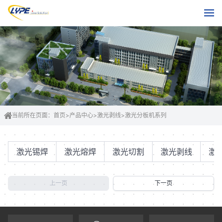
当前所在页面：
首页
>
产品中心
>
激光剥线
>
激光分板机系列
激光锡焊
激光熔焊
激光切割
激光剥线
激
上一页
下一页