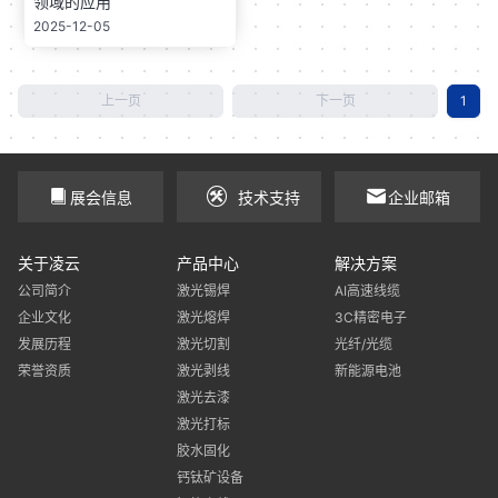
领域的应用
2025-12-05
上一页
下一页
1
展会信息
技术支持
企业邮箱
关于凌云
产品中心
解决方案
公司简介
激光锡焊
AI高速线缆
企业文化
激光熔焊
3C精密电子
发展历程
激光切割
光纤/光缆
荣誉资质
激光剥线
新能源电池
激光去漆
激光打标
胶水固化
钙钛矿设备