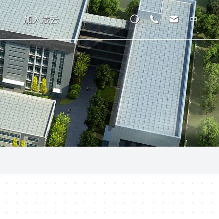
加入凌云
中