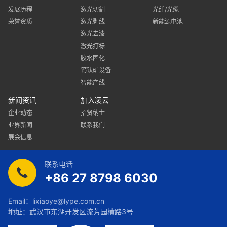
发展历程
激光切割
光纤/光缆
荣誉资质
激光剥线
新能源电池
激光去漆
激光打标
胶水固化
钙钛矿设备
智能产线
新闻资讯
加入凌云
企业动态
招贤纳士
业界新闻
联系我们
展会信息
联系电话
+86 27 8798 6030
Email：
lixiaoye@lype.com.cn
地址：武汉市东湖开发区流芳园横路3号