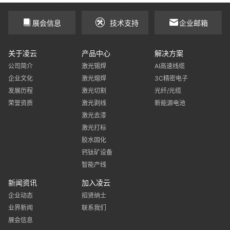
展会信息
技术支持
企业邮箱
关于凌云
产品中心
解决方案
公司简介
激光锡焊
AI高速线缆
企业文化
激光熔焊
3C精密电子
发展历程
激光切割
光纤/光缆
荣誉资质
激光剥线
新能源电池
激光去漆
激光打标
胶水固化
钙钛矿设备
智能产线
新闻资讯
加入凌云
企业动态
招贤纳士
业界新闻
联系我们
展会信息