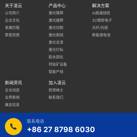
关于凌云
产品中心
解决方案
公司简介
激光锡焊
AI高速线缆
企业文化
激光熔焊
3C精密电子
发展历程
激光切割
光纤/光缆
荣誉资质
激光剥线
新能源电池
激光去漆
激光打标
胶水固化
钙钛矿设备
智能产线
新闻资讯
加入凌云
企业动态
招贤纳士
业界新闻
联系我们
展会信息
联系电话
+86 27 8798 6030