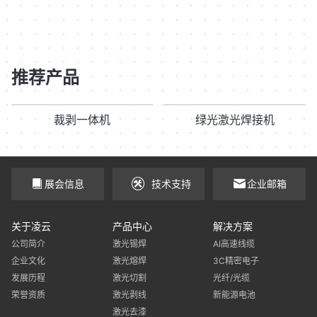
推荐产品
裁剥一体机
绿光激光焊接机
展会信息
技术支持
企业邮箱
关于凌云
产品中心
解决方案
公司简介
激光锡焊
AI高速线缆
企业文化
激光熔焊
3C精密电子
发展历程
激光切割
光纤/光缆
荣誉资质
激光剥线
新能源电池
激光去漆